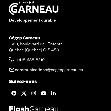
Développement durable
Cégep Garneau
1660, boulevard de l’Entente
Québec (Québec) G1S 4S3
+1 418-688-8310
communications@cegepgarneau.ca
Suivez-nous
facebook
twitter
googleplus
googleplus
googleplus