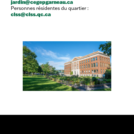
jardin@cegepgarneau.ca
Personnes résidentes du quartier :
clss@clss.qc.ca
Jardin
de
l’Entente