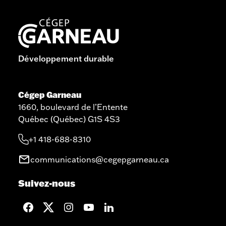
Développement durable
Cégep Garneau
1660, boulevard de l’Entente
Québec (Québec) G1S 4S3
+1 418-688-8310
communications@cegepgarneau.ca
Suivez-nous
facebook
twitter
googleplus
googleplus
googleplus