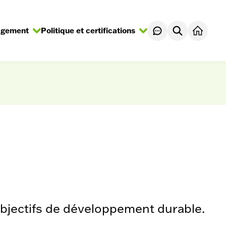
agement
Politique et certifications
ir/Fermer
Ouvrir/Fermer
le
-
sous-
u
menu
’objectifs de développement durable.