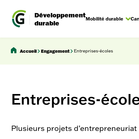
Aller
au
Développement
contenu
Rechercher
Mobilité durable
Cam
Ouvrir/Fermer
Ouv
durable
le
le
sous-
sou
menu
me
Accueil
Engagement
Entreprises-écoles
Entreprises-écol
Plusieurs projets d’entrepreneuriat 