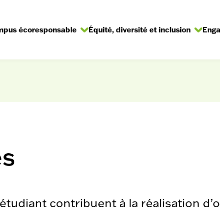
pus écoresponsable
Équité, diversité et inclusion
Eng
rir/Fermer
Ouvrir/Fermer
Ouvr
le
le
s-
sous-
sous
nu
menu
men
es
étudiant contribuent à la réalisation d