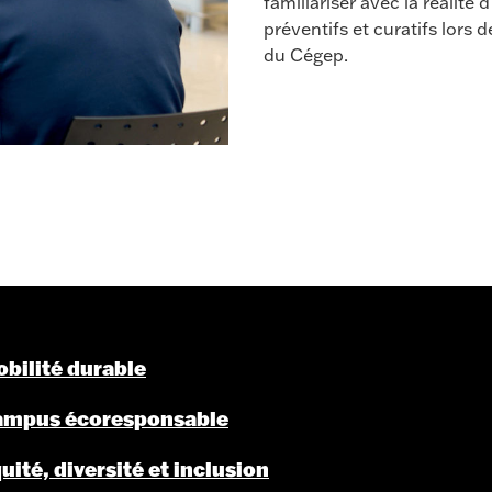
familiariser avec la réalité
préventifs et curatifs lors 
du Cégep.
bilité durable
ampus écoresponsable
uité, diversité et inclusion