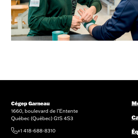
Mo
Cégep Garneau
1660, boulevard de l’Entente
C
Québec (Québec) G1S 4S3
+1 418-688-8310
Éq